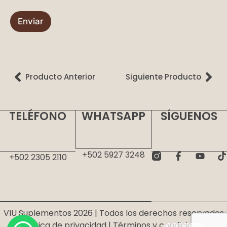
i
c
o
Enviar
*
Producto Anterior
Siguiente Producto
TELÉFONO
WHATSAPP
SÍGUENOS
+502 5927 3248
+502
2305 2110
VIU Suplementos 2026 | Todos los derechos reservados
EN
|
Política de privacidad
|
Términos y condiciones
|